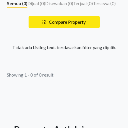
Semua (
0
)
Dijual (
0
)
Disewakan (
0
)
Terjual (
0
)
Tersewa (
0
)
Compare Property
Tidak ada Listing text. berdasarkan filter yang dipilih.
Showing 1 - 0 of 0 result