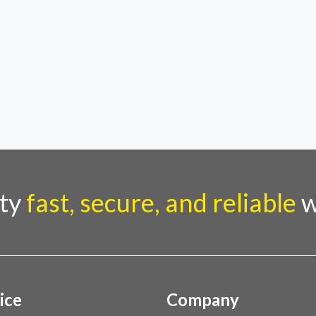
rty
fast, secure, and reliable
w
ice
Company