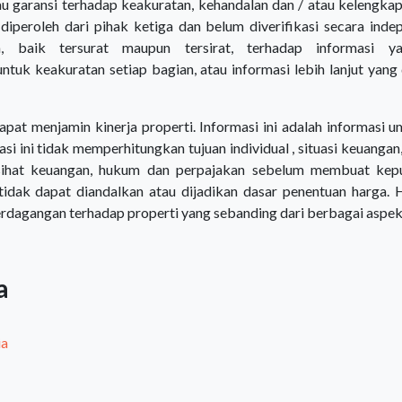
 garansi terhadap keakuratan, kehandalan dan / atau kelengka
 diperoleh dari pihak ketiga dan belum diverifikasi secara ind
a, baik tersurat maupun tersirat, terhadap informasi 
tuk keakuratan setiap bagian, atau informasi lebih lanjut yang 
pat menjamin kinerja properti. Informasi ini adalah informasi 
rmasi ini tidak memperhitungkan tujuan individual , situasi keuan
ihat keuangan, hukum dan perpajakan sebelum membuat kepu
 tidak dapat diandalkan atau dijadikan dasar penentuan harga.
erdagangan terhadap properti yang sebanding dari berbagai aspek
a
ia