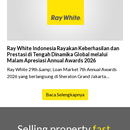
latar belakang sebuah properti mulai dari status
kepemilikan hingga riwaya
Ray White Indonesia Rayakan Keberhasilan dan
Prestasi di Tengah Dinamika Global melalui
Malam Apresiasi Annual Awards 2026
Ray White 29th &amp; Loan Market 7th Annual Awards
2026 yang berlangsung di Sheraton Grand Jakarta
Gandaria City pada 10 April 2026 sukses menjadi momen
istimewa bagi para pelaku industri properti dan keuangan.
Baca Selengkapnya
Lebih dari 400 marketing executives dan principals
berkumpul untuk merayakan pencapaian atas kerja keras
mereka sepanjang tahun. Dengan tema "Rio Carnival" yang
menghidupkan suasana, acara ini dihadiri oleh Country
Director Ray White Indon
Selling property
fast,