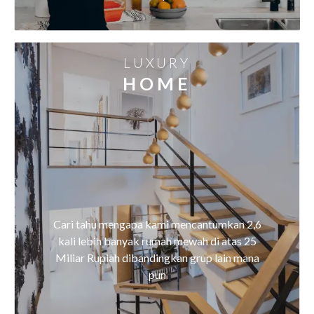
LUXURY
HOME
Cari tahu mengapa kami mencantumkan 2,6
kali lebih banyak rumah mewah di atas 25
Miliar Rupiah dibandingkan grup lain mana
pun