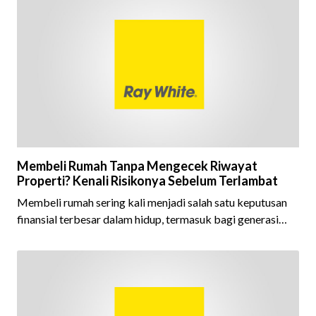
berhasil mempertahankan pencapaian tersebut selama 15
tahun berturut-turut, sebuah bukti nyata atas konsistensi,
kepercayaan masyarakat, dan kualitas layanan yang terus
dijaga oleh seluruh jaringan Ray White Indonesia. Top
Brand Award m
Membeli Rumah Tanpa Mengecek Riwayat
Properti? Kenali Risikonya Sebelum Terlambat
Membeli rumah sering kali menjadi salah satu keputusan
finansial terbesar dalam hidup, termasuk bagi generasi
Milenial dan Gen Z yang kini mulai aktif merencanakan
kepemilikan hunian maupun investasi properti. Namun
dalam prosesnya, tidak sedikit calon pembeli yang terlalu
fokus pada harga atau lokasi tanpa memperhatikan
riwayat properti yang akan dibeli. Padahal, memahami