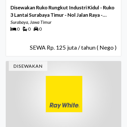
Disewakan Ruko Rungkut Industri Kidul - Ruko
3 Lantai Surabaya Timur - Nol Jalan Raya -
Parkiran Mobil Luas Cocok Buat Segala Usaha
Surabaya, Jawa Timur
0
0
0
Kantor , Bank, Resto, Showroom, Toko , Bimbel
SEWA Rp. 125 juta / tahun ( Nego )
DISEWAKAN