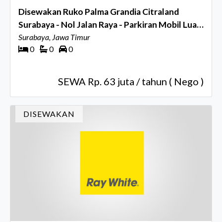
Disewakan Ruko Palma Grandia Citraland
Surabaya - Nol Jalan Raya - Parkiran Mobil Luas
Dekat Pelican Hill , Northwest Citraland,
Surabaya, Jawa Timur
0
0
0
Universitas Ciputra, Sekolah Citra Berkat
SEWA Rp. 63 juta / tahun ( Nego )
DISEWAKAN