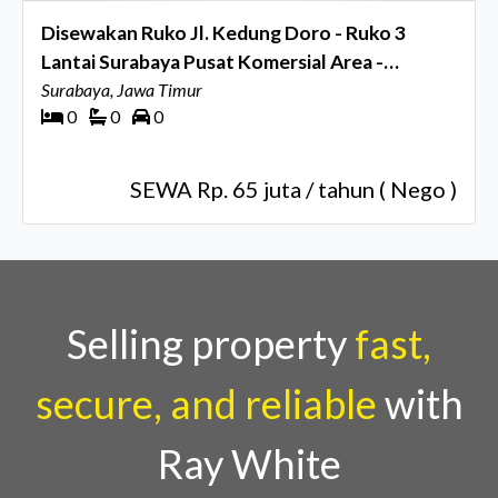
Disewakan Ruko Jl. Kedung Doro - Ruko 3
Lantai Surabaya Pusat Komersial Area -
Parkiran Luas - Cocok Buat Segala Usaha
Surabaya, Jawa Timur
0
0
0
SEWA Rp. 65 juta / tahun ( Nego )
Selling property
fast,
secure, and reliable
with
Ray White