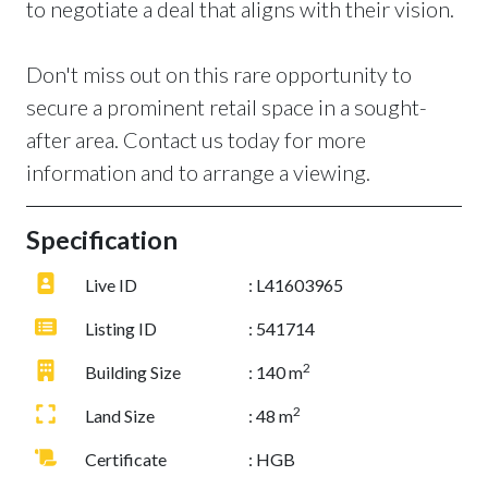
to negotiate a deal that aligns with their vision.
Don't miss out on this rare opportunity to
secure a prominent retail space in a sought-
after area. Contact us today for more
information and to arrange a viewing.
Specification
Live ID
: L41603965
Listing ID
: 541714
2
Building Size
: 140 m
2
Land Size
: 48 m
Certificate
: HGB