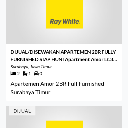
DIJUAL/DISEWAKAN APARTEMEN 2BR FULLY
FURNISHED SIAP HUNI Apartment Amor Lt.33
, Pakuwon City
Surabaya, Jawa Timur
2
1
0
Apartemen Amor 2BR Full Furnished
Surabaya Timur
DIJUAL