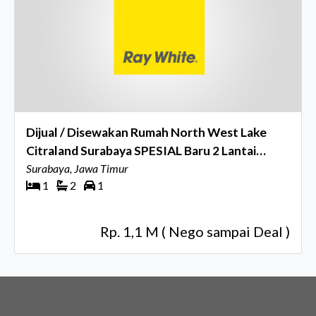
Dijual / Disewakan Rumah North West Lake
Citraland Surabaya SPESIAL Baru 2 Lantai
lokasi dekat DANSU
Surabaya, Jawa Timur
1
2
1
Rp. 1,1 M ( Nego sampai Deal )