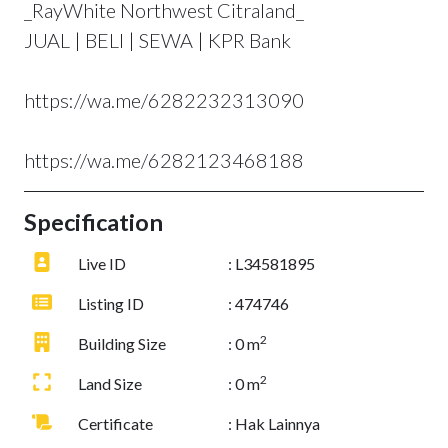
_RayWhite Northwest Citraland_
JUAL | BELI | SEWA | KPR Bank
https://wa.me/6282232313090
https://wa.me/6282123468188
Specification
Live ID
: L34581895
Listing ID
: 474746
2
Building Size
: 0 m
2
Land Size
: 0 m
Certificate
: Hak Lainnya