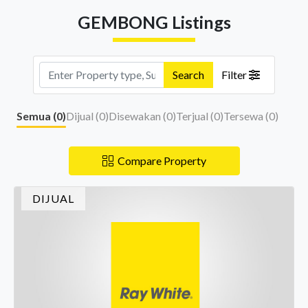
GEMBONG Listings
Search
Filter
Semua (
0
)
Dijual (
0
)
Disewakan (
0
)
Terjual (
0
)
Tersewa (
0
)
Compare Property
DIJUAL