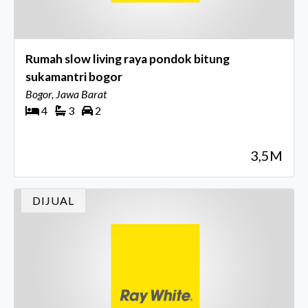
Rumah slow living raya pondok bitung
sukamantri bogor
Bogor, Jawa Barat
4
3
2
3,5M
DIJUAL